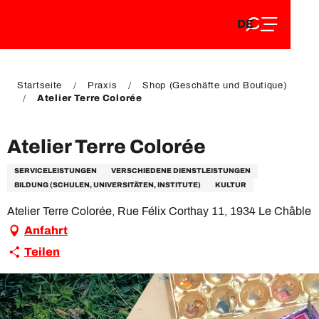
DE
Aller
DE
au
FR
contenu
FR
EN
principal
EN
Startseite
Praxis
Shop (Geschäfte und Boutique)
Atelier Terre Colorée
Atelier Terre Colorée
SERVICELEISTUNGEN
VERSCHIEDENE DIENSTLEISTUNGEN
BILDUNG (SCHULEN, UNIVERSITÄTEN, INSTITUTE)
KULTUR
Atelier Terre Colorée, Rue Félix Corthay 11, 1934 Le Châble
Anfahrt
Teilen