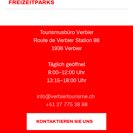
FREIZEITPARKS
Tourismusbüro Verbier
Route de Verbier Station 88
1936 Verbier
Täglich geöffnet
8:00–12:00 Uhr
13:15–18:00 Uhr
info@verbiertourisme.ch
+41 27 775 38 88
KONTAKTIEREN SIE UNS