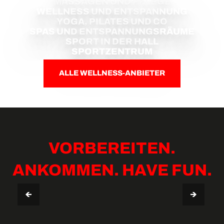
MASSAGEN UND PFLEGE
WELLNESS UND ENTSPANNUNG
YOGA, PILATES UND CO
SPAS UND ENTSPANNUNGSRÄUME
SPORT IN DER HALL
SPORTZENTRUM
ALLE WELLNESS-ANBIETER
VORBEREITEN.
ANKOMMEN. HAVE FUN.
AUFENTHALTSGUIDE VERBIER
TIPPS & NÜTZLICHE INFOS