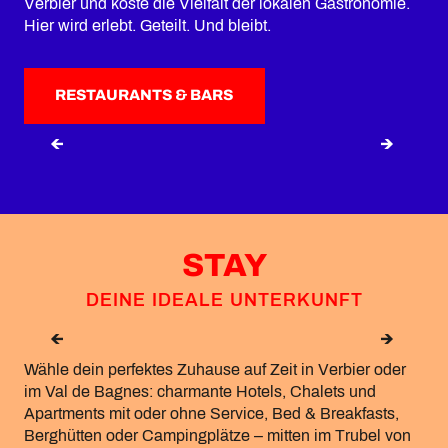
Verbier und koste die Vielfalt der lokalen Gastronomie.
Hier wird erlebt. Geteilt. Und bleibt.
RESTAURANTS & BARS
RESTAURANTS IN DER HÖHE
STAY
DEINE IDEALE UNTERKUNFT
HOTELS
Wähle dein perfektes Zuhause auf Zeit in Verbier oder
im Val de Bagnes: charmante Hotels, Chalets und
Apartments mit oder ohne Service, Bed & Breakfasts,
Berghütten oder Campingplätze – mitten im Trubel von