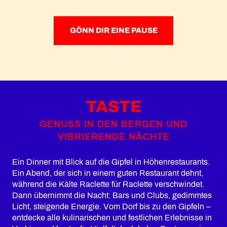
GÖNN DIR EINE PAUSE
TASTE
GENUSS IN DEN BERGEN UND
VIBRIERENDE NÄCHTE
Ein Dinner mit Blick auf die Gipfel in Höhenrestaurants.
Ein Abend, der sich in einem guten Restaurant dehnt,
während die Kälte Raclette für Raclette verschwindet.
Dann übernimmt die Nacht: Bars und Clubs, gedimmtes
Licht, steigende Energie. Vom Dorf bis zu den Gipfeln –
entdecke alle kulinarischen und festlichen Erlebnisse in