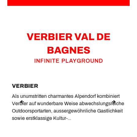
VERBIER VAL DE
BAGNES
INFINITE PLAYGROUND
VERBIER
LE 
Als unumstritten charmantes Alpendorf kombiniert
Der K
Verbier auf wunderbare Weise abwechslungsreiche
Rückz
Outdoorsportarten, aussergewöhnliche Gastlichkeit
Tradi
sowie erstklassige Kultur-...
lässt.