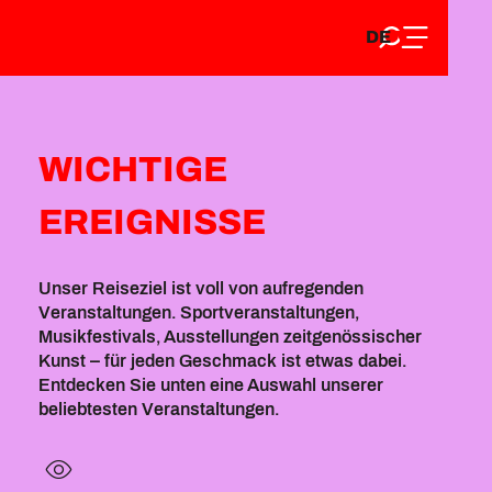
DE
Aller
Startseite
Entdecken Sie
DE
au
FR
Vibe (Veranstaltungen und Animationen)
contenu
Wichtige Ereignisse
FR
EN
principal
EN
WICHTIGE
EREIGNISSE
Unser Reiseziel ist voll von aufregenden
Veranstaltungen. Sportveranstaltungen,
Musikfestivals, Ausstellungen zeitgenössischer
Kunst – für jeden Geschmack ist etwas dabei.
Entdecken Sie unten eine Auswahl unserer
beliebtesten Veranstaltungen.