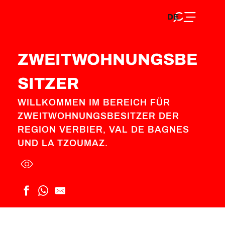
DE
Aller
Startseite
Zweitwohnungsbesitzer
DE
au
FR
contenu
FR
EN
principal
EN
ZWEITWOHNUNGSBE
SITZER
WILLKOMMEN IM BEREICH FÜR
ZWEITWOHNUNGSBESITZER DER
REGION VERBIER, VAL DE BAGNES
UND LA TZOUMAZ.