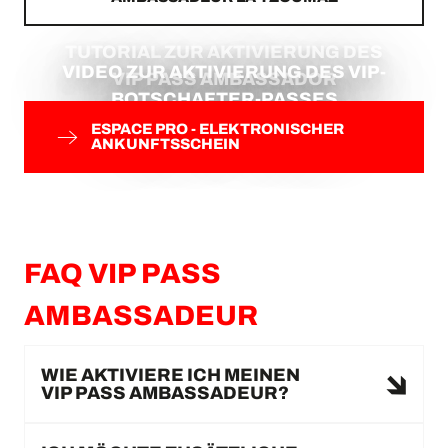
TUTORIAL ZUR AKTIVIERUNG DES
VIDEO ZUR AKTIVIERUNG DES VIP-
VIP PASS AMBASSADOR
BOTSCHAFTER-PASSES
ESPACE PRO - ELEKTRONISCHER
ANKUNFTSSCHEIN
FAQ VIP PASS
AMBASSADEUR
WIE AKTIVIERE ICH MEINEN
VIP PASS AMBASSADEUR?