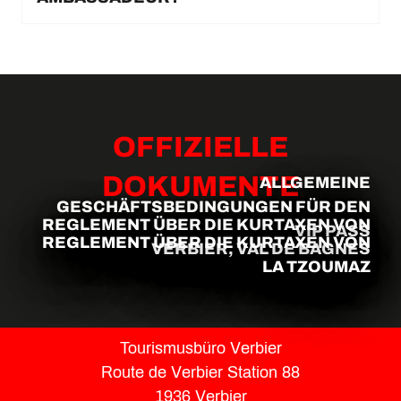
OFFIZIELLE
DOKUMENTE
ALLGEMEINE
GESCHÄFTSBEDINGUNGEN FÜR DEN
REGLEMENT ÜBER DIE KURTAXEN VON
VIP PASS
REGLEMENT ÜBER DIE KURTAXEN VON
VERBIER, VAL DE BAGNES
LA TZOUMAZ
Tourismusbüro Verbier
Route de Verbier Station 88
1936 Verbier