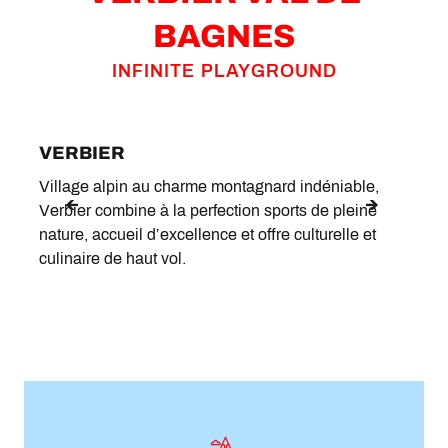
BAGNES
INFINITE PLAYGROUND
VERBIER
LE 
Village alpin au charme montagnard indéniable,
Situé
Verbier combine à la perfection sports de pleine
havre
nature, accueil d’excellence et offre culturelle et
tradi
culinaire de haut vol.
Chef-