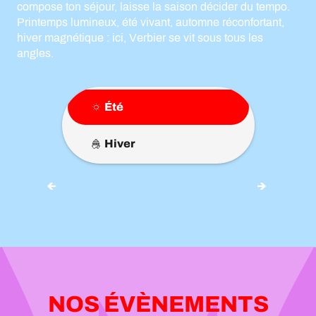
compose ton séjour, laisse la saison décider du tempo.
Printemps lumineux, été vivant, automne réconfortant,
hiver magnétique : ici, Verbier se vit sous tous les
angles.
Été
Hiver
BALADES ET RANDONNÉES
PEDESTRES
NOS ÉVÈNEMENTS