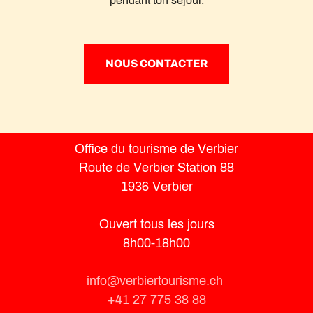
pendant ton séjour.
NOUS CONTACTER
Office du tourisme de Verbier
Route de Verbier Station 88
1936 Verbier
Ouvert tous les jours
8h00-18h00
info@verbiertourisme.ch
+41 27 775 38 88