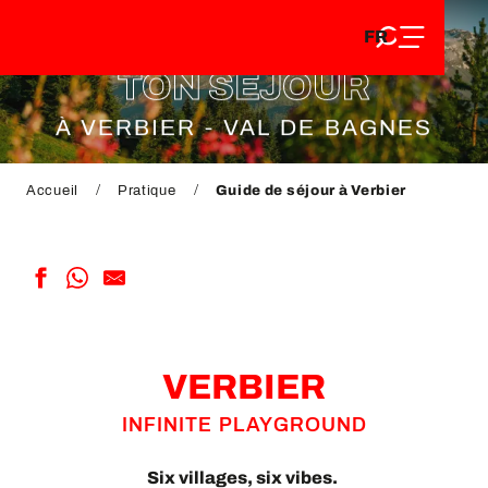
FR
Aller
PRÉPARE
FR
au
EN
contenu
TON SÉJOUR
EN
DE
principal
DE
À VERBIER - VAL DE BAGNES
Accueil
Pratique
Guide de séjour à Verbier
VERBIER
INFINITE PLAYGROUND
Six villages, six vibes.