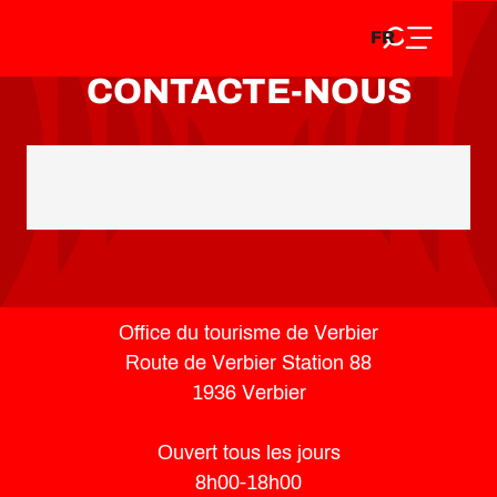
FR
Aller
FR
au
EN
contenu
EN
DE
CONTACTE-NOUS
principal
DE
Office du tourisme de Verbier
Route de Verbier Station 88
1936 Verbier
Ouvert tous les jours
8h00-18h00