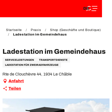
DE
Aller
DE
au
FR
contenu
FR
EN
principal
EN
Startseite
Praxis
Shop (Geschäfte und Boutique)
Ladestation im Gemeindehaus
Ladestation im Gemeindehaus
SERVICELEISTUNGEN
TRANSPORTDIENSTE
LADESTATION FÜR ZWEIRADFAHRZEUGE
Rte de Clouchèvre 44, 1934 Le Châble
Anfahrt
Teilen