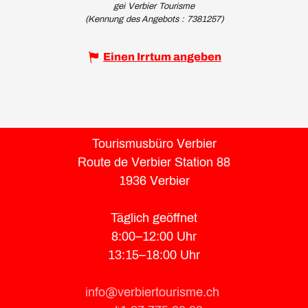
gei Verbier Tourisme
(Kennung des Angebots :
7381257
)
Einen Irrtum angeben
Tourismusbüro Verbier
Route de Verbier Station 88
1936 Verbier
Täglich geöffnet
8:00–12:00 Uhr
13:15–18:00 Uhr
info@verbiertourisme.ch