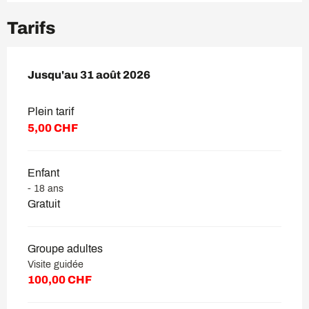
Tarifs
Du
Jusqu'au
1 juillet 2026
31 août 2026
au
31 août 2026
Plein tarif
5,00 CHF
Enfant
- 18 ans
Gratuit
Groupe adultes
Visite guidée
100,00 CHF