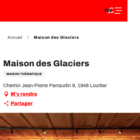
FR
Aller
FR
au
EN
contenu
EN
DE
principal
DE
Accueil
Maison des Glaciers
VIP Pass
Maison des Glaciers
MAISON THÉMATIQUE
Chemin Jean-Pierre Perraudin 9, 1948 Lourtier
M'y rendre
Partager