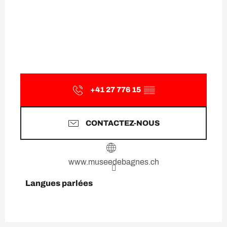
+41 27 776 15
▒▒
CONTACTEZ-NOUS
www.museedebagnes.ch
Langues parlées
Langues parlées