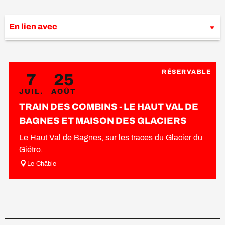
En lien avec
Est organisé dans le cadre de ...
RÉSERVABLE
7
25
JUIL.
AOÛT
TRAIN DES COMBINS - LE HAUT VAL DE
BAGNES ET MAISON DES GLACIERS
Le Haut Val de Bagnes, sur les traces du Glacier du
Giétro.
Le Châble