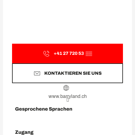
+41 27 720 53
▒▒
KONTAKTIEREN SIE UNS
www.barryland.ch
Gesprochene Sprachen
Gesprochene Sprachen
Zugang
Zugang