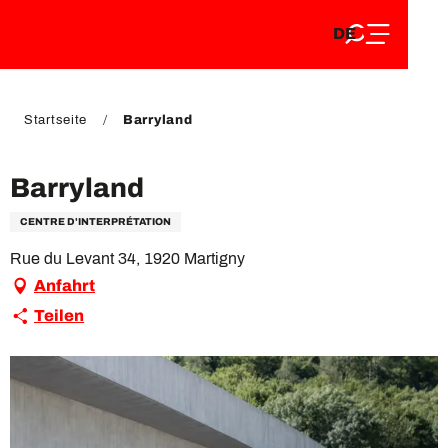
DE
Aller
DE
au
FR
contenu
FR
EN
principal
EN
Startseite
Barryland
Barryland
CENTRE D'INTERPRÉTATION
Rue du Levant 34, 1920 Martigny
Anfahrt
Teilen