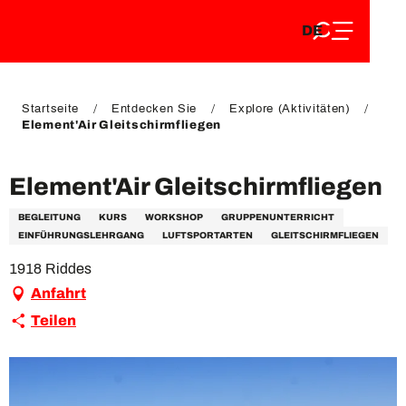
DE
Aller
DE
au
FR
contenu
FR
EN
principal
EN
Startseite
Entdecken Sie
Explore (Aktivitäten)
Element'Air Gleitschirmfliegen
Element'Air Gleitschirmfliegen
BEGLEITUNG
KURS
WORKSHOP
GRUPPENUNTERRICHT
EINFÜHRUNGSLEHRGANG
LUFTSPORTARTEN
GLEITSCHIRMFLIEGEN
1918 Riddes
Anfahrt
Teilen