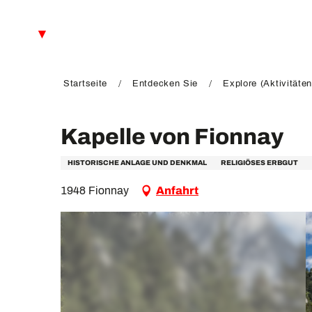
Aller
au
DE
contenu
principal
FR
EN
Startseite
Entdecken Sie
Explore (Aktivitäten
Kapelle von Fionnay
HISTORISCHE ANLAGE UND DENKMAL
RELIGIÖSES ERBGUT
1948 Fionnay
Anfahrt