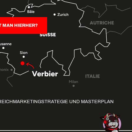
T MAN HIERHER?
REICH
MARKETINGSTRATEGIE UND MASTERPLAN