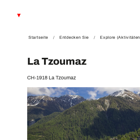
Aller
au
DE
contenu
principal
FR
EN
Startseite
Entdecken Sie
Explore (Aktivitäten
La Tzoumaz
CH-1918 La Tzoumaz