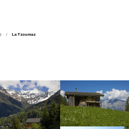
)
La Tzoumaz