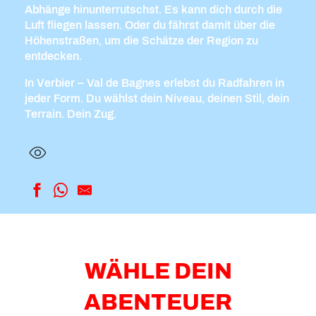
Abhänge hinunterrutschst. Es kann dich durch die
Luft fliegen lassen. Oder du fährst damit über die
Höhenstraßen, um die Schätze der Region zu
entdecken.
In Verbier – Val de Bagnes erlebst du Radfahren in
jeder Form. Du wählst dein Niveau, deinen Stil, dein
Terrain. Dein Zug.
WÄHLE DEIN
ABENTEUER