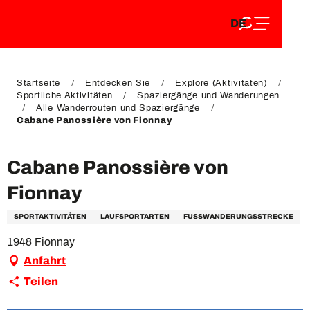
DE
Aller
DE
au
FR
contenu
FR
EN
principal
EN
Startseite
Entdecken Sie
Explore (Aktivitäten)
Sportliche Aktivitäten
Spaziergänge und Wanderungen
Alle Wanderrouten und Spaziergänge
Cabane Panossière von Fionnay
Cabane Panossière von
Fionnay
SPORTAKTIVITÄTEN
LAUFSPORTARTEN
FUSSWANDERUNGSSTRECKE
1948 Fionnay
Anfahrt
Teilen