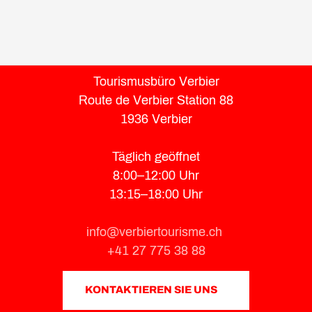
Tourismusbüro Verbier
Route de Verbier Station 88
1936 Verbier
Täglich geöffnet
8:00–12:00 Uhr
13:15–18:00 Uhr
info@verbiertourisme.ch
+41 27 775 38 88
KONTAKTIEREN SIE UNS