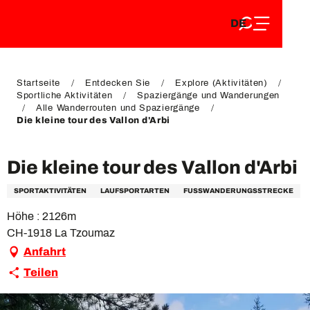
DE
Aller
DE
au
FR
contenu
FR
EN
principal
EN
Startseite
Entdecken Sie
Explore (Aktivitäten)
Sportliche Aktivitäten
Spaziergänge und Wanderungen
Alle Wanderrouten und Spaziergänge
Die kleine tour des Vallon d'Arbi
Die kleine tour des Vallon d'Arbi
SPORTAKTIVITÄTEN
LAUFSPORTARTEN
FUSSWANDERUNGSSTRECKE
Höhe : 2126m
CH-1918 La Tzoumaz
Anfahrt
Teilen