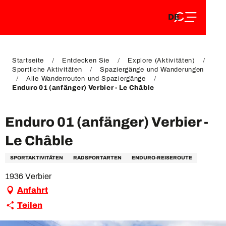
DE
Aller
DE
au
FR
contenu
FR
EN
principal
EN
Startseite
Entdecken Sie
Explore (Aktivitäten)
Sportliche Aktivitäten
Spaziergänge und Wanderungen
Alle Wanderrouten und Spaziergänge
Enduro 01 (anfänger) Verbier - Le Châble
Enduro 01 (anfänger) Verbier -
Le Châble
SPORTAKTIVITÄTEN
RADSPORTARTEN
ENDURO-REISEROUTE
1936 Verbier
Anfahrt
Teilen