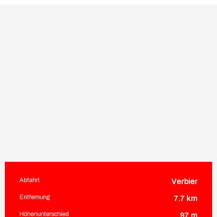
Abfahrt
Verbier
Praktische Informationen
Entfernung
7.7 km
Höhenunterschied
97 m