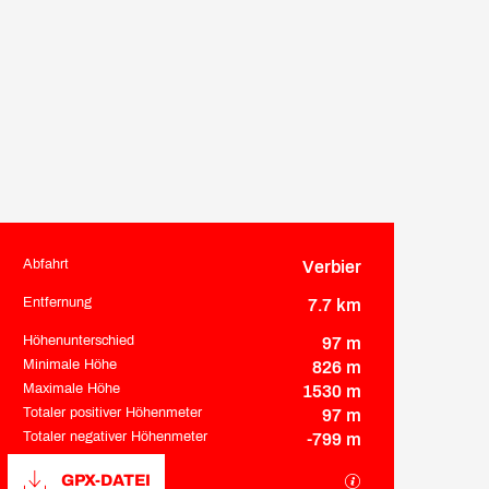
Abfahrt
Verbier
Praktische Informatione
Entfernung
7.7 km
Höhenunterschied
97 m
Minimale Höhe
826 m
Maximale Höhe
1530 m
Totaler positiver Höhenmeter
97 m
Totaler negativer Höhenmeter
-799 m
Dokumentation
Mit GPX / KML-Da
GPX-DATEI