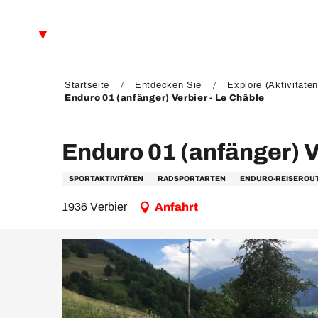
Aller
au
DE
contenu
principal
FR
EN
Startseite
Entdecken Sie
Explore (Aktivitäten
Enduro 01 (anfänger) Verbier - Le Châble
Enduro 01 (anfänger) V
SPORTAKTIVITÄTEN
RADSPORTARTEN
ENDURO-REISEROU
1936 Verbier
Anfahrt