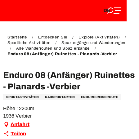
DE
Aller
DE
au
FR
contenu
FR
EN
principal
EN
Startseite
Entdecken Sie
Explore (Aktivitäten)
Sportliche Aktivitäten
Spaziergänge und Wanderungen
Alle Wanderrouten und Spaziergänge
Enduro 08 (Anfänger) Ruinettes - Planards -Verbier
Enduro 08 (Anfänger) Ruinettes
- Planards -Verbier
SPORTAKTIVITÄTEN
RADSPORTARTEN
ENDURO-REISEROUTE
Höhe : 2200m
1936 Verbier
Anfahrt
Teilen