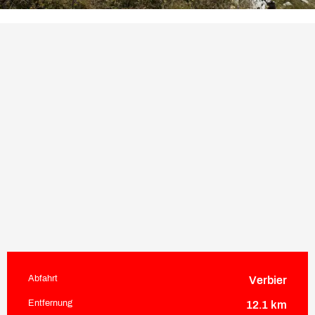
Abfahrt
Verbier
Praktische Informationen
Entfernung
12.1 km