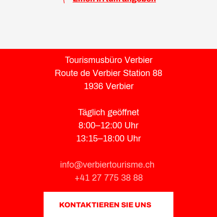
Tourismusbüro Verbier
Route de Verbier Station 88
1936 Verbier
Täglich geöffnet
8:00–12:00 Uhr
13:15–18:00 Uhr
info@verbiertourisme.ch
+41 27 775 38 88
KONTAKTIEREN SIE UNS