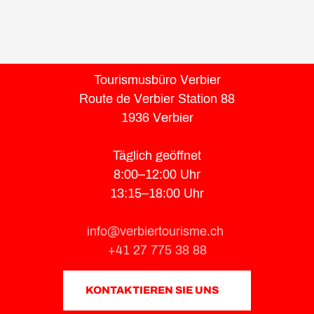
Tourismusbüro Verbier
Route de Verbier Station 88
1936 Verbier
Täglich geöffnet
8:00–12:00 Uhr
13:15–18:00 Uhr
info@verbiertourisme.ch
+41 27 775 38 88
KONTAKTIEREN SIE UNS