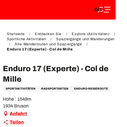
DE
Aller
DE
au
FR
contenu
FR
EN
principal
EN
Startseite
Entdecken Sie
Explore (Aktivitäten)
Sportliche Aktivitäten
Spaziergänge und Wanderungen
Alle Wanderrouten und Spaziergänge
Enduro 17 (Experte) - Col de Mille
Enduro 17 (Experte) - Col de
Mille
SPORTAKTIVITÄTEN
RADSPORTARTEN
ENDURO-REISEROUTE
Höhe : 1549m
1934 Bruson
Anfahrt
Teilen