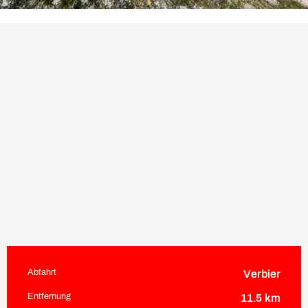
Abfahrt
Verbier
Praktische Informationen
Entfernung
11.5 km