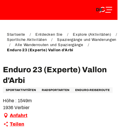
DE
Aller
DE
au
FR
contenu
FR
EN
principal
EN
Startseite
Entdecken Sie
Explore (Aktivitäten)
Sportliche Aktivitäten
Spaziergänge und Wanderungen
Alle Wanderrouten und Spaziergänge
Enduro 23 (Experte) Vallon d'Arbi
Enduro 23 (Experte) Vallon
d'Arbi
SPORTAKTIVITÄTEN
RADSPORTARTEN
ENDURO-REISEROUTE
Höhe : 1549m
1936 Verbier
Anfahrt
Teilen