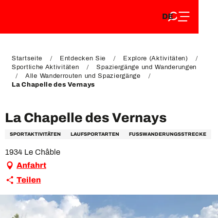
DE
Aller
DE
au
FR
contenu
FR
EN
principal
EN
Startseite
Entdecken Sie
Explore (Aktivitäten)
Sportliche Aktivitäten
Spaziergänge und Wanderungen
Alle Wanderrouten und Spaziergänge
La Chapelle des Vernays
La Chapelle des Vernays
SPORTAKTIVITÄTEN
LAUFSPORTARTEN
FUSSWANDERUNGSSTRECKE
1934 Le Châble
Anfahrt
Teilen