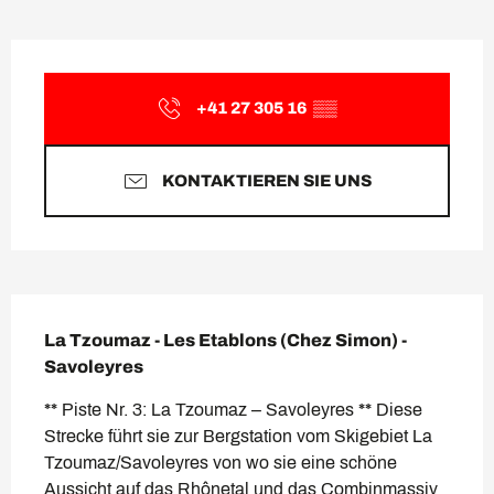
Öffnungszeiten & Kontaktda
+41 27 305 16
▒▒
KONTAKTIEREN SIE UNS
Beschreibung
La Tzoumaz - Les Etablons (Chez Simon) - 
Savoleyres
** Piste Nr. 3: La Tzoumaz – Savoleyres ** Diese 
Strecke führt sie zur Bergstation vom Skigebiet La 
Tzoumaz/Savoleyres von wo sie eine schöne 
Aussicht auf das Rhônetal und das Combinmassiv 