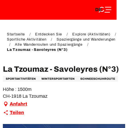
DE
Aller
DE
au
FR
contenu
FR
EN
principal
EN
Startseite
Entdecken Sie
Explore (Aktivitäten)
Sportliche Aktivitäten
Spaziergänge und Wanderungen
Alle Wanderrouten und Spaziergänge
La Tzoumaz - Savoleyres (N°3)
La Tzoumaz - Savoleyres (N°3)
SPORTAKTIVITÄTEN
WINTERSPORTARTEN
SCHNEESCHUHROUTE
Höhe : 1500m
CH-1918 La Tzoumaz
Anfahrt
Teilen