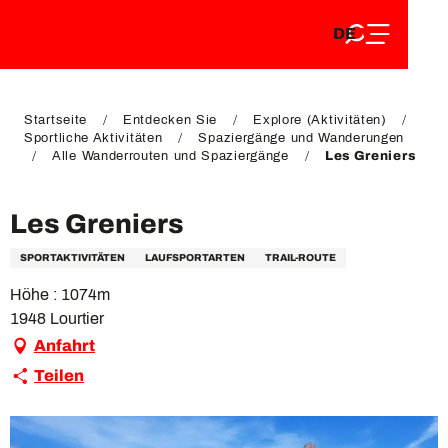
DE
Aller
DE
au
FR
contenu
FR
EN
principal
EN
Startseite
Entdecken Sie
Explore (Aktivitäten)
Sportliche Aktivitäten
Spaziergänge und Wanderungen
Alle Wanderrouten und Spaziergänge
Les Greniers
Les Greniers
SPORTAKTIVITÄTEN
LAUFSPORTARTEN
TRAIL-ROUTE
Höhe : 1074m
1948 Lourtier
Anfahrt
Teilen