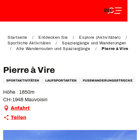
DE
Aller
DE
au
FR
contenu
FR
EN
principal
EN
Startseite
Entdecken Sie
Explore (Aktivitäten)
Sportliche Aktivitäten
Spaziergänge und Wanderungen
Alle Wanderrouten und Spaziergänge
Pierre à Vire
Pierre à Vire
SPORTAKTIVITÄTEN
LAUFSPORTARTEN
FUSSWANDERUNGSSTRECKE
Höhe : 1850m
CH-1948 Mauvoisin
Anfahrt
Teilen