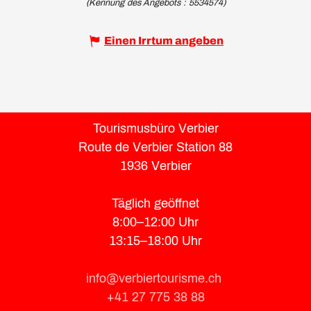
(Kennung des Angebots :
5534574
)
Einen Irrtum angeben
Tourismusbüro Verbier
Route de Verbier Station 88
1936 Verbier
Täglich geöffnet
8:00–12:00 Uhr
13:15–18:00 Uhr
info@verbiertourisme.ch
+41 27 775 38 88