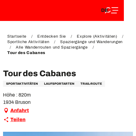
DE
Aller
DE
au
FR
contenu
FR
EN
principal
EN
Startseite
Entdecken Sie
Explore (Aktivitäten)
Sportliche Aktivitäten
Spaziergänge und Wanderungen
Alle Wanderrouten und Spaziergänge
Tour des Cabanes
Tour des Cabanes
SPORTAKTIVITÄTEN
LAUFSPORTARTEN
TRAIL-ROUTE
Höhe : 820m
1934 Bruson
Anfahrt
Teilen