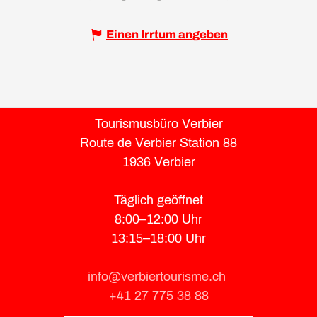
Einen Irrtum angeben
Tourismusbüro Verbier
Route de Verbier Station 88
1936 Verbier
Täglich geöffnet
8:00–12:00 Uhr
13:15–18:00 Uhr
info@verbiertourisme.ch
+41 27 775 38 88