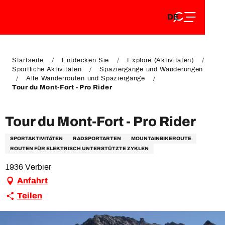
DE
Aller
DE
au
FR
contenu
FR
EN
principal
EN
Startseite
Entdecken Sie
Explore (Aktivitäten)
Sportliche Aktivitäten
Spaziergänge und Wanderungen
Alle Wanderrouten und Spaziergänge
Tour du Mont-Fort - Pro Rider
Tour du Mont-Fort - Pro Rider
SPORTAKTIVITÄTEN
RADSPORTARTEN
MOUNTAINBIKEROUTE
ROUTEN FÜR ELEKTRISCH UNTERSTÜTZTE ZYKLEN
1936 Verbier
Anfahrt
Teilen