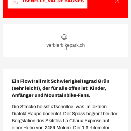
Mit GP
TSENELLE_VAL DE BAGNES
Öffnungszeiten & Kontaktda
verbierbikepark.ch
Beschreibung
Ein Flowtrail mit Schwierigkeitsgrad Grün 
(sehr leicht), der für alle offen ist: Kinder, 
Anfänger und Mountainbike-Fans.
Die Strecke heisst «Tsenelle», was im lokalen 
Dialekt Raupe bedeutet. Der Spass beginnt bei der 
Bergstation des Skiliftes La Chaux-Express auf 
einer Höhe von 2484 Metern. Der 1,9 Kilometer 