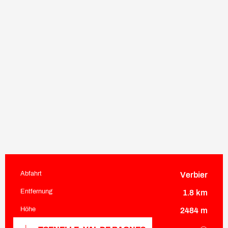
Abfahrt
Verbier
Praktische Informationen
Entfernung
1.8 km
Höhe
2484 m
Dokumentation