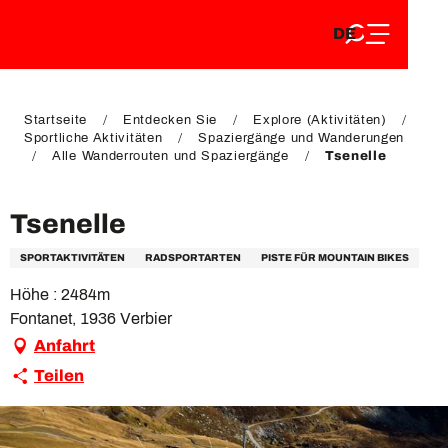
DE
Aller
DE
au
FR
contenu
FR
EN
principal
EN
Startseite
Entdecken Sie
Explore (Aktivitäten)
Sportliche Aktivitäten
Spaziergänge und Wanderungen
Alle Wanderrouten und Spaziergänge
Tsenelle
Tsenelle
SPORTAKTIVITÄTEN
RADSPORTARTEN
PISTE FÜR MOUNTAIN BIKES
Höhe : 2484m
Fontanet, 1936 Verbier
Anfahrt
Teilen