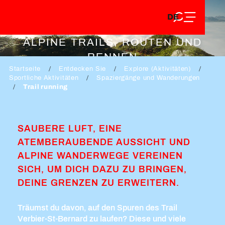
DE
Aller
DE
au
VERBIER
FR
contenu
FR
EN
ALPINE TRAILS, ROUTEN UND
principal
EN
RENNEN
Startseite
Entdecken Sie
Explore (Aktivitäten)
Sportliche Aktivitäten
Spaziergänge und Wanderungen
Trail running
SAUBERE LUFT, EINE
ATEMBERAUBENDE AUSSICHT UND
ALPINE WANDERWEGE VEREINEN
SICH, UM DICH DAZU ZU BRINGEN,
DEINE GRENZEN ZU ERWEITERN.
Träumst du davon, auf den Spuren des Trail
Verbier-St-Bernard zu laufen? Diese und viele