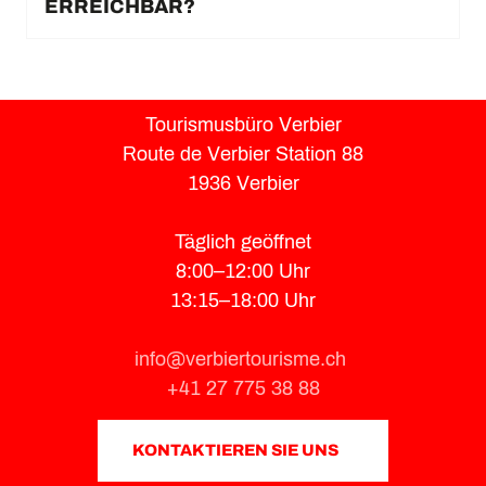
ERREICHBAR?
Tourismusbüro Verbier
Route de Verbier Station 88
1936 Verbier
Täglich geöffnet
8:00–12:00 Uhr
13:15–18:00 Uhr
info@verbiertourisme.ch
+41 27 775 38 88
KONTAKTIEREN SIE UNS