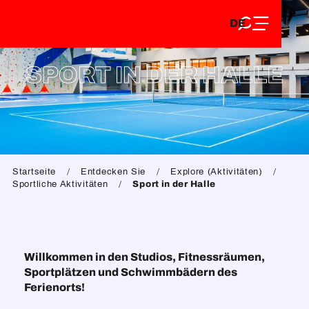
DE
Aller
DE
au
FR
contenu
FR
EN
principal
SPORT IN DER HALLE
EN
Startseite
Entdecken Sie
Explore (Aktivitäten)
Sportliche Aktivitäten
Sport in der Halle
Willkommen in den Studios, Fitnessräumen,
Sportplätzen und Schwimmbädern des
Ferienorts!