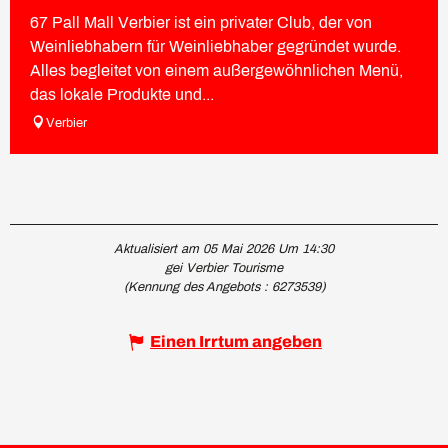
67 Pall Mall Verbier ist ein privater Club, der von
Weinliebhabern für Weinliebhaber gegründet wurde.
Alles begleitet von einem außergewöhnlichen Menü,
das lokale Produkte und...
Verbier
Aktualisiert am 05 Mai 2026 Um 14:30
gei Verbier Tourisme
(Kennung des Angebots :
6273539
)
Einen Irrtum angeben