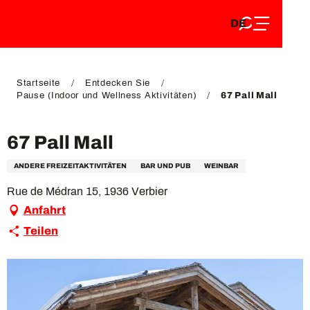
DE
Aller
DE
au
FR
contenu
FR
EN
principal
EN
Startseite
Entdecken Sie
Pause (Indoor und Wellness Aktivitäten)
67 Pall Mall
67 Pall Mall
ANDERE FREIZEITAKTIVITÄTEN
BAR UND PUB
WEINBAR
Rue de Médran 15, 1936 Verbier
Anfahrt
Teilen