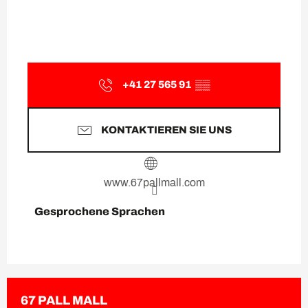
+41 27 565 91
▒▒
KONTAKTIEREN SIE UNS
www.67pallmall.com
Gesprochene Sprachen
Gesprochene Sprachen
67 PALL MALL