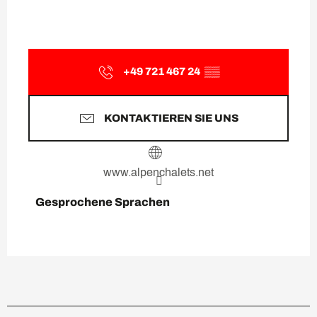
+49 721 467 24
▒▒
KONTAKTIEREN SIE UNS
www.alpenchalets.net
Gesprochene Sprachen
Gesprochene Sprachen