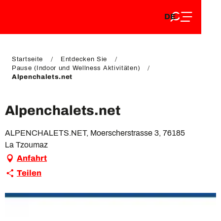
DE
Aller
DE
au
FR
contenu
FR
EN
principal
EN
Startseite
Entdecken Sie
Pause (Indoor und Wellness Aktivitäten)
Alpenchalets.net
Alpenchalets.net
ALPENCHALETS.NET, Moerscherstrasse 3, 76185
La Tzoumaz
Anfahrt
Teilen