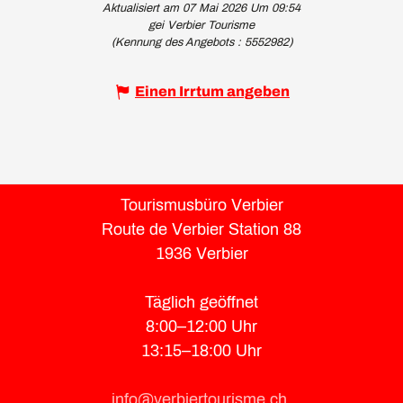
Aktualisiert am 07 Mai 2026 Um 09:54
gei Verbier Tourisme
(Kennung des Angebots :
5552982
)
Einen Irrtum angeben
Tourismusbüro Verbier
Route de Verbier Station 88
1936 Verbier
Täglich geöffnet
8:00–12:00 Uhr
13:15–18:00 Uhr
info@verbiertourisme.ch