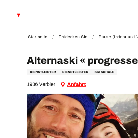
Aller
au
DE
contenu
principal
FR
EN
Startseite
Entdecken Sie
Pause (Indoor und W
Alternaski « progress
DIENSTLEISTER
DIENSTLEISTER
SKI SCHULE
1936 Verbier
Anfahrt