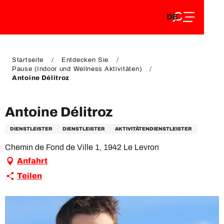
DE
Aller
DE
au
FR
contenu
FR
EN
principal
EN
Startseite
Entdecken Sie
Pause (Indoor und Wellness Aktivitäten)
Antoine Délitroz
Antoine Délitroz
DIENSTLEISTER
DIENSTLEISTER
AKTIVITÄTENDIENSTLEISTER
Chemin de Fond de Ville 1, 1942 Le Levron
Anfahrt
Teilen