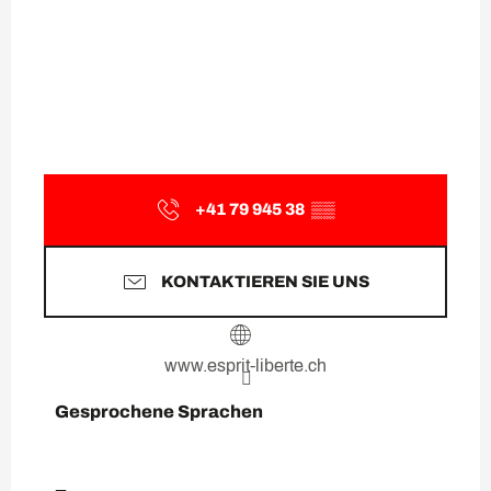
+41 79 945 38
▒▒
KONTAKTIEREN SIE UNS
www.esprit-liberte.ch
Gesprochene Sprachen
Gesprochene Sprachen