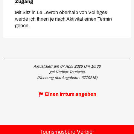
Zugang
Zugang
Mit Sitz in Le Levron oberhalb von Vollèges
werde ich Ihnen je nach Aktivität einen Termin
geben.
Aktualisiert am 07 April 2026 Um 10:38
gei Verbier Tourisme
(Kennung des Angebots :
6770215
)
Einen Irrtum angeben
Tourismusbüro Verbier