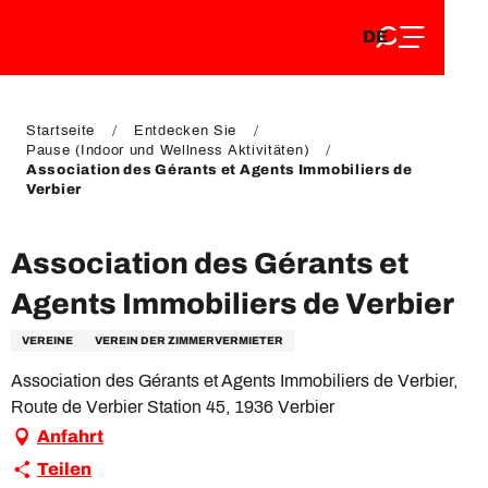
DE
Aller
DE
au
FR
contenu
FR
EN
principal
EN
Startseite
Entdecken Sie
Pause (Indoor und Wellness Aktivitäten)
Association des Gérants et Agents Immobiliers de
Verbier
Association des Gérants et
Agents Immobiliers de Verbier
VEREINE
VEREIN DER ZIMMERVERMIETER
Association des Gérants et Agents Immobiliers de Verbier,
Route de Verbier Station 45, 1936 Verbier
Anfahrt
Teilen