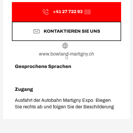
+41 27 722 93
▒▒
KONTAKTIEREN SIE UNS
www.bowland-martigny.ch
Gesprochene Sprachen
Gesprochene Sprachen
Zugang
Zugang
Ausfahrt der Autobahn Martigny Expo. Biegen
Sie rechts ab und folgen Sie der Beschilderung