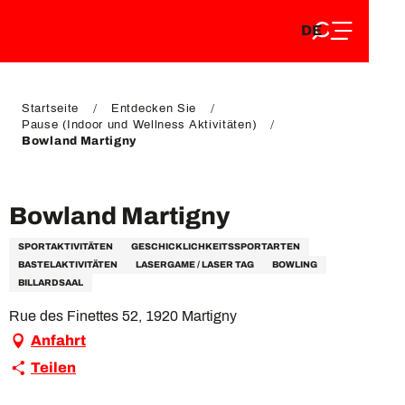
DE
Aller
DE
au
FR
contenu
FR
EN
principal
EN
Startseite
Entdecken Sie
Pause (Indoor und Wellness Aktivitäten)
Bowland Martigny
VIP Pass
Bowland Martigny
SPORTAKTIVITÄTEN
GESCHICKLICHKEITSSPORTARTEN
BASTELAKTIVITÄTEN
LASERGAME / LASER TAG
BOWLING
BILLARDSAAL
Rue des Finettes 52, 1920 Martigny
Anfahrt
Teilen