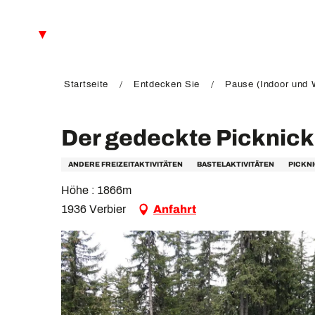
Aller
au
DE
contenu
principal
FR
EN
Startseite
Entdecken Sie
Pause (Indoor und W
Der gedeckte Picknick
ANDERE FREIZEITAKTIVITÄTEN
BASTELAKTIVITÄTEN
PICKN
Höhe : 1866m
1936 Verbier
Anfahrt