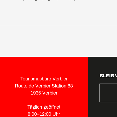
BLEIB
Tourismusbüro Verbier
Route de Verbier Station 88
1936 Verbier
Täglich geöffnet
8:00–12:00 Uhr