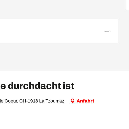
—
e durchdacht ist
ix de Coeur, CH-1918 La Tzoumaz
Anfahrt