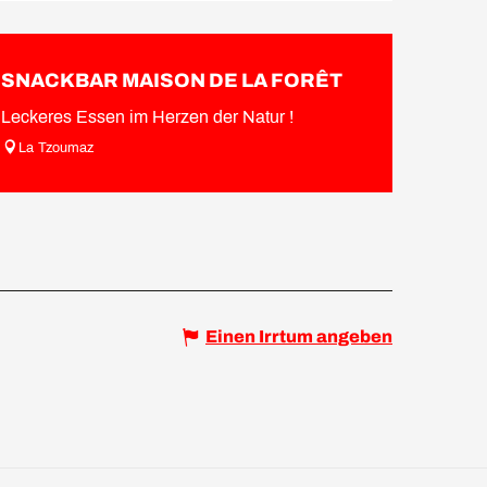
SNACKBAR MAISON DE LA FORÊT
Leckeres Essen im Herzen der Natur !
La Tzoumaz
Einen Irrtum angeben