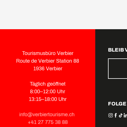
BLEIB
Tourismusbüro Verbier
Route de Verbier Station 88
1936 Verbier
Täglich geöffnet
8:00–12:00 Uhr
13:15–18:00 Uhr
FOLGE
info@verbiertourisme.ch
+41 27 775 38 88