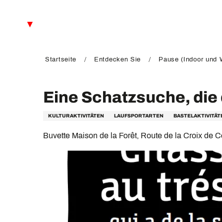
Aller
au
DE
contenu
principal
FR
EN
Startseite
Entdecken Sie
Pause (Indoor und W
Eine Schatzsuche, die 
KULTURAKTIVITÄTEN
LAUFSPORTARTEN
BASTELAKTIVITÄT
Buvette Maison de la Forêt, Route de la Croix d