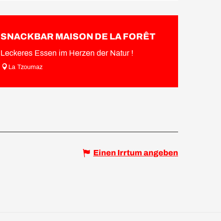
SNACKBAR MAISON DE LA FORÊT
Leckeres Essen im Herzen der Natur !
La Tzoumaz
Einen Irrtum angeben