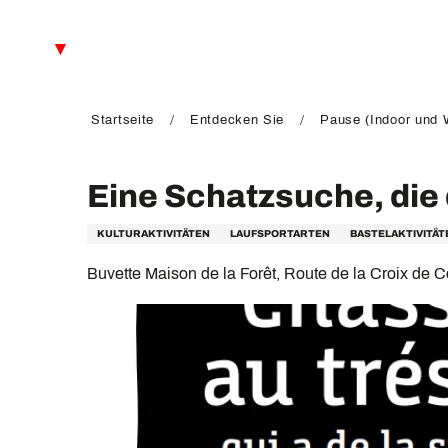
Aller
au
DE
contenu
principal
FR
EN
Startseite
Entdecken Sie
Pause (Indoor und W
Eine Schatzsuche, die 
KULTURAKTIVITÄTEN
LAUFSPORTARTEN
BASTELAKTIVITÄT
Buvette Maison de la Forêt, Route de la Croix d