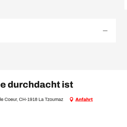
—
e durchdacht ist
ix de Coeur, CH-1918 La Tzoumaz
Anfahrt