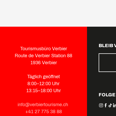
BLEIB
Tourismusbüro Verbier
Route de Verbier Station 88
1936 Verbier
Täglich geöffnet
8:00–12:00 Uhr
13:15–18:00 Uhr
FOLGE
info@verbiertourisme.ch
+41 27 775 38 88