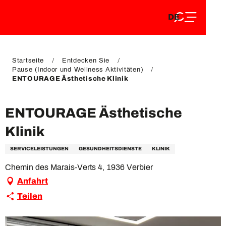
DE
Aller
DE
au
FR
contenu
FR
EN
principal
EN
Startseite
Entdecken Sie
Pause (Indoor und Wellness Aktivitäten)
ENTOURAGE Ästhetische Klinik
ENTOURAGE Ästhetische
Klinik
SERVICELEISTUNGEN
GESUNDHEITSDIENSTE
KLINIK
Chemin des Marais-Verts 4, 1936 Verbier
Anfahrt
Teilen