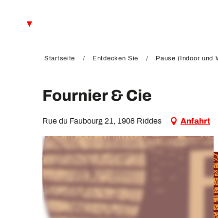
Aller
au
DE
contenu
principal
FR
EN
Startseite
Entdecken Sie
Pause (Indoor und W
Fournier & Cie
Rue du Faubourg 21, 1908 Riddes
Anfahrt