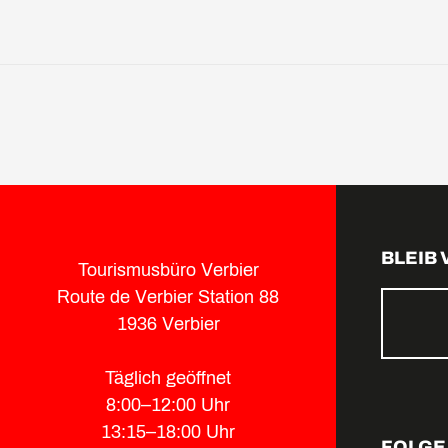
BLEIB
Tourismusbüro Verbier
Route de Verbier Station 88
1936 Verbier
Täglich geöffnet
8:00–12:00 Uhr
13:15–18:00 Uhr
FOLGE