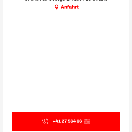
Anfahrt
+41 27 564 66
▒▒