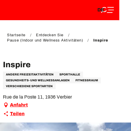
DE
Aller
DE
au
FR
contenu
FR
EN
principal
EN
Startseite
Entdecken Sie
Pause (Indoor und Wellness Aktivitäten)
Inspire
VIP Pass
Inspire
ANDERE FREIZEITAKTIVITÄTEN
SPORTHALLE
GESUNDHEITS- UND WELLNESSANLAGEN
FITNESSRAUM
VERSCHIEDENE SPORTARTEN
Rue de la Poste 11, 1936 Verbier
Anfahrt
Teilen