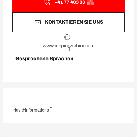
+41 77 463 06
▒▒
KONTAKTIEREN SIE UNS
www.inspireverbier.com
Gesprochene Sprachen
Gesprochene Sprachen
Plus d'informations