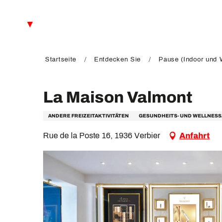
Aller
au
DE
contenu
principal
FR
EN
Startseite
Entdecken Sie
Pause (Indoor und W
La Maison Valmont
ANDERE FREIZEITAKTIVITÄTEN
GESUNDHEITS- UND WELLNES
Rue de la Poste 16, 1936 Verbier
Anfahrt