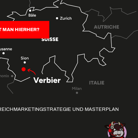
T MAN HIERHER?
REICH
MARKETINGSTRATEGIE UND MASTERPLAN