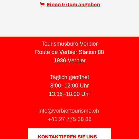
Einen Irrtum angeben
Tourismusbüro Verbier
Route de Verbier Station 88
1936 Verbier
Täglich geöffnet
8:00–12:00 Uhr
13:15–18:00 Uhr
info@verbiertourisme.ch
+41 27 775 38 88
KONTAKTIEREN SIE UNS