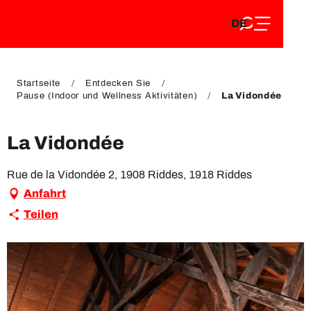
DE
Aller
DE
au
FR
contenu
FR
EN
principal
EN
Startseite
Entdecken Sie
Pause (Indoor und Wellness Aktivitäten)
La Vidondée
La Vidondée
Rue de la Vidondée 2, 1908 Riddes, 1918 Riddes
Anfahrt
Teilen