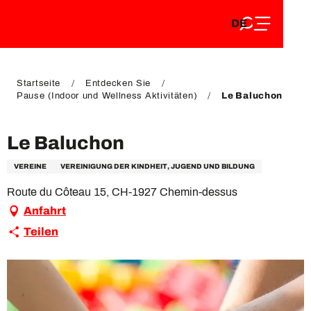
DE
Aller
DE
au
FR
contenu
FR
EN
principal
EN
Startseite
Entdecken Sie
Pause (Indoor und Wellness Aktivitäten)
Le Baluchon
Le Baluchon
VEREINE
VEREINIGUNG DER KINDHEIT, JUGEND UND BILDUNG
Route du Côteau 15, CH-1927 Chemin-dessus
Anfahrt
Teilen