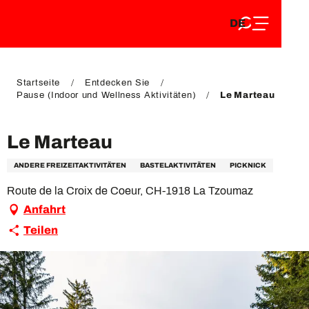
DE
Aller
DE
au
FR
contenu
FR
EN
principal
EN
Startseite
Entdecken Sie
Pause (Indoor und Wellness Aktivitäten)
Le Marteau
Le Marteau
ANDERE FREIZEITAKTIVITÄTEN
BASTELAKTIVITÄTEN
PICKNICK
Route de la Croix de Coeur, CH-1918 La Tzoumaz
Anfahrt
Teilen