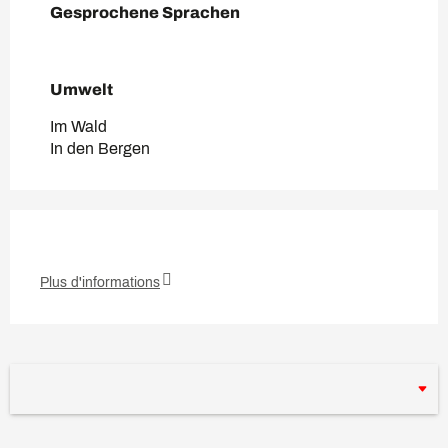
Gesprochene Sprachen
Gesprochene Sprachen
Umwelt
Umwelt
Im Wald
In den Bergen
Plus d'informations