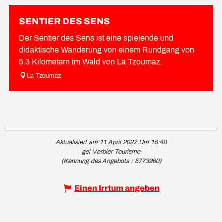
SENTIER DES SENS
Der Sentier des Sens ist eine spielende und
didaktische Wanderung von einem Rundgang von
5.3 Kilometern im Wald von La Tzoumaz.
La Tzoumaz
Aktualisiert am 11 April 2022 Um 16:48
gei Verbier Tourisme
(Kennung des Angebots :
5773960
)
Einen Irrtum angeben