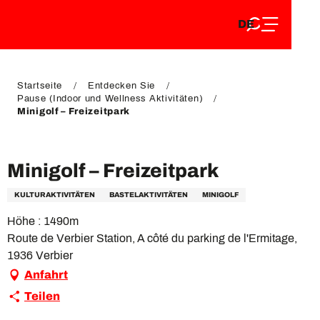
DE
Aller
DE
au
FR
contenu
FR
EN
principal
EN
Startseite
Entdecken Sie
Pause (Indoor und Wellness Aktivitäten)
Minigolf – Freizeitpark
VIP Pass
Minigolf – Freizeitpark
KULTURAKTIVITÄTEN
BASTELAKTIVITÄTEN
MINIGOLF
Höhe : 1490m
Route de Verbier Station, A côté du parking de l'Ermitage,
1936 Verbier
Anfahrt
Teilen