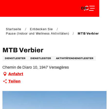
DE
Aller
DE
au
FR
contenu
FR
EN
principal
EN
Startseite
Entdecken Sie
Pause (Indoor und Wellness Aktivitäten)
MTB Verbier
MTB Verbier
DIENSTLEISTER
DIENSTLEISTER
AKTIVITÄTENDIENSTLEISTER
Chemin de Diaro 10, 1947 Versegères
Anfahrt
Teilen