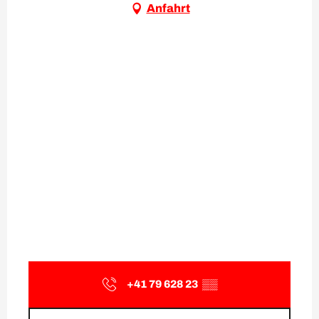
Anfahrt
+41 79 628 23
▒▒